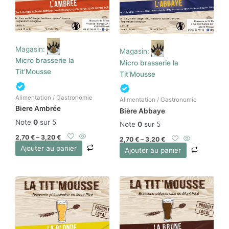
Magasin:
Magasin:
Micro brasserie la
Micro brasserie la
Tit’Mousse
Tit’Mousse
Alimentation / Gastronomie
Alimentation / Gastronomie
Biere Ambrée
Bière Abbaye
Note
0
sur 5
Note
0
sur 5
2,70
€
–
3,20
€
2,70
€
–
3,20
€
Ajouter au panier
Ajouter au panier