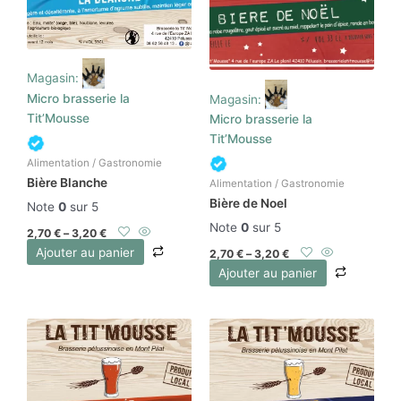
Magasin:
Micro brasserie la
Magasin:
Tit’Mousse
Micro brasserie la
Tit’Mousse
Alimentation / Gastronomie
Bière Blanche
Alimentation / Gastronomie
Bière de Noel
Note
0
sur 5
Note
0
sur 5
2,70
€
–
3,20
€
Ajouter au panier
2,70
€
–
3,20
€
Ajouter au panier