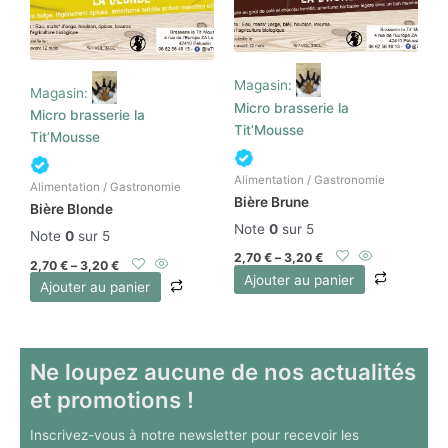
Magasin:
Magasin:
Micro brasserie la
Micro brasserie la
Tit’Mousse
Tit’Mousse
Alimentation / Gastronomie
Alimentation / Gastronomie
Bière Brune
Bière Blonde
Note
0
sur 5
Note
0
sur 5
2,70
€
–
3,20
€
2,70
€
–
3,20
€
Ajouter au panier
Ajouter au panier
Ne loupez aucune de nos actualités
et promotions !
Inscrivez-vous à notre newsletter pour recevoir les