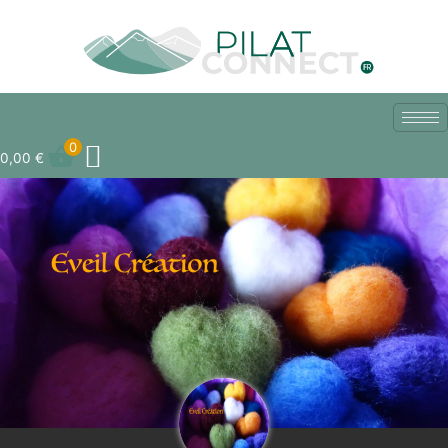
Aller
au
contenu
0
0,00
€