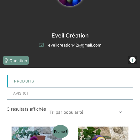
Eveil Création
eveilcreation42@gmail.com
Question
PRODUITS
AVIS (
0
)
3 résultats affichés
Promo !