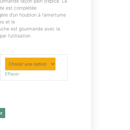
ourmande façon pain d’épice. La
de est complétée
légère d’un houblon à l’amertume
is et le
bouche est gourmande avec la
r l’utilisation
Effacer
er