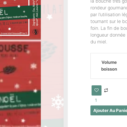
la bouche très g
rondeur gourman
par l’utilisation 
tournant sur le bo
foin. La fin de 
longueur donnée pa
du miel.
quantité
Volume
de
boisson
Bière
de
Noel
Ajouter Au Pani