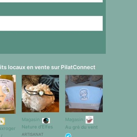
its locaux en vente sur PilatConnect
Magasin:
Magasin:
Nature d'Elfes
Au gré du vent
uxroger
ARTISANAT
 /