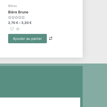
Bières
Bière Brune
Note
2,70
€
–
3,20
€
0
sur
5
Ajouter au panier