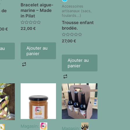
e
Bracelet aigue-
Accessoires
marine – Made
s de
artisanaux (sacs,
in Pilat
foulards...)
Trousse enfant
brodée.
Note
22,00
€
,00
€
0
sur
5
Note
27,00
€
0
sur
Ajouter au
 au
5
panier
Ajouter au
panier
Magasin:
Magasin: