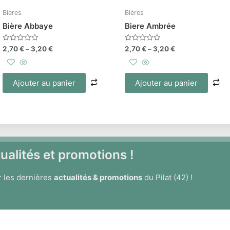
Bières
Bières
Bière Abbaye
Biere Ambrée
Note
Note
2,70
€
–
3,20
€
2,70
€
–
3,20
€
0
0
sur
sur
5
5
Ajouter au panier
Ajouter au panier
alités et promotions !
r les dernières
actualités & promotions
du Pilat (42) !