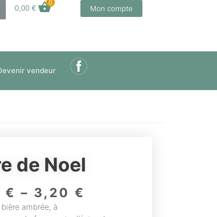
0
0,00
€
Mon compte
Devenir vendeur
re de Noel
0
€
–
3,20
€
 bière ambrée, à