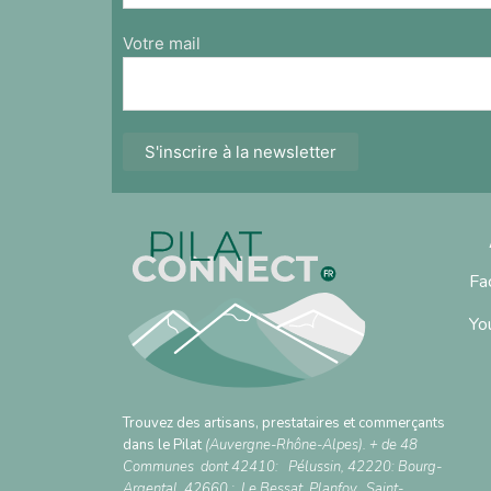
Votre mail
Fa
Yo
Trouvez des artisans, prestataires et commerçants
dans le Pilat
(Auvergne-Rhône-Alpes). + de 48
Communes dont 42410:
Pélussin
, 42220:
Bourg-
Argental,
42660 :
Le Bessat
,
Planfoy,
Saint-