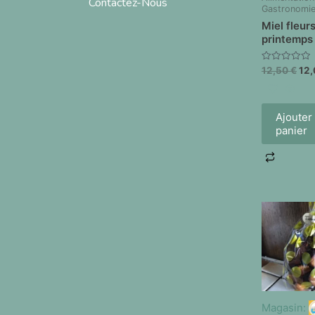
Contactez-Nous
Gastronomi
Miel fleur
printemps
Note
12,50
€
12
0
sur
5
Ajouter
panier
Magasin: