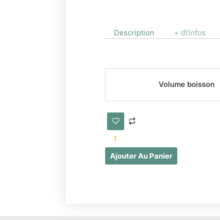
Description
+ d\'infos
quantité
Volume boisson
de
Bière
de
Noel
Ajouter Au Panier