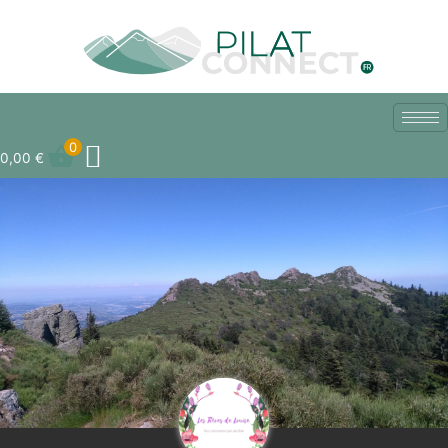
Aller
au
contenu
0
0,00
€