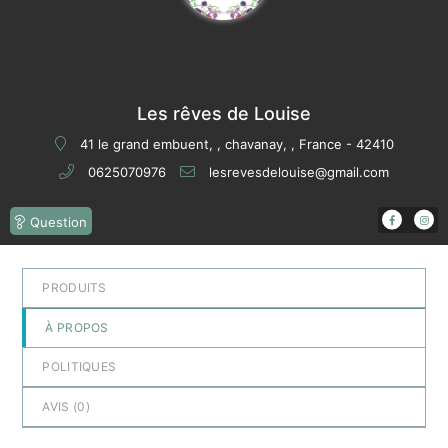
Les rêves de Louise
41 le grand embuent, , chavanay, , France - 42410
0625070976
lesrevesdelouise@gmail.com
Question
PRODUITS
À PROPOS
POLITIQUES
AVIS (
0
)