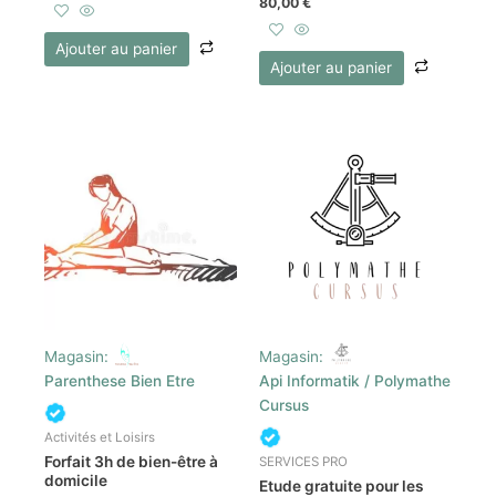
Note
80,00
€
sur
0
5
sur
5
Ajouter au panier
Ajouter au panier
Magasin:
Magasin:
Parenthese Bien Etre
Api Informatik / Polymathe
Cursus
Activités et Loisirs
Forfait 3h de bien-être à
SERVICES PRO
domicile
Etude gratuite pour les