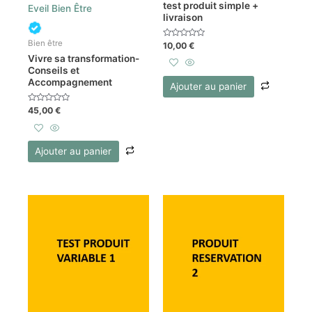
test produit simple +
Eveil Bien Être
livraison
Bien être
Note
10,00
€
0
Vivre sa transformation-
sur
5
Conseils et
Accompagnement
Ajouter au panier
Note
45,00
€
0
sur
5
Ajouter au panier