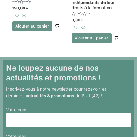
indépendants de leur
droits à la formation
Note
190,00
€
0
sur
5
Note
0,00
€
0
Ajouter au panier
sur
5
Ajouter au panier
Ne loupez aucune de nos
actualités et promotions !
Inscrivez-vous à notre newsletter pour recevoir les
dernières
actualités & promotions
du Pilat (42) !
Votre nom
Votre mail