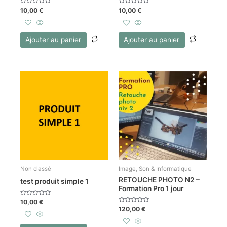
Note
Note
10,00
€
10,00
€
0
0
sur
sur
5
5
Ajouter au panier
Ajouter au panier
Non classé
Image, Son & Informatique
RETOUCHE PHOTO N2 –
test produit simple 1
Formation Pro 1 jour
Note
10,00
€
0
Note
120,00
€
sur
0
5
sur
5