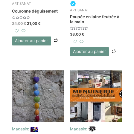
ARTISANAT
ARTISANAT
Couronne déguisement
Poupée en laine feutrée à
la main
Note
24,00
€
21,00
€
0
sur
5
Note
38,00
€
0
sur
Ajouter au panier
5
Ajouter au panier
Magasin:
Magasin: