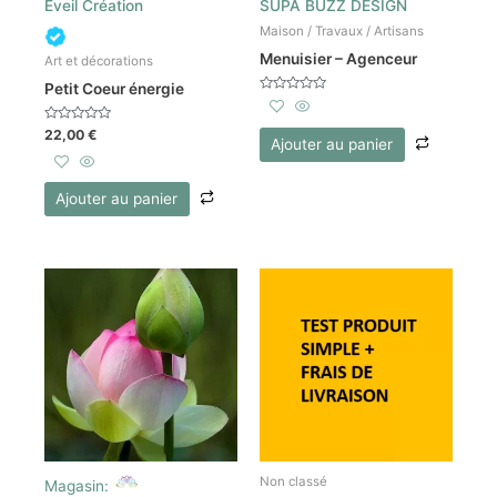
Eveil Création
SUPA BUZZ DESIGN
Maison / Travaux / Artisans
Menuisier – Agenceur
Art et décorations
Petit Coeur énergie
Note
0
sur
Note
22,00
€
5
Ajouter au panier
0
sur
5
Ajouter au panier
Non classé
Magasin: