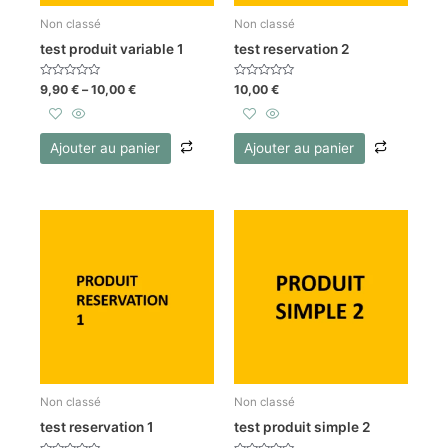
Non classé
Non classé
test produit variable 1
test reservation 2
Note
Note
9,90
€
–
10,00
€
10,00
€
0
0
sur
sur
5
5
Ajouter au panier
Ajouter au panier
Non classé
Non classé
test reservation 1
test produit simple 2