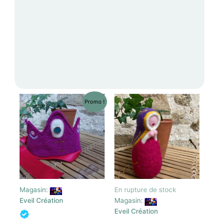
Promo !
Magasin:
En rupture de stock
Eveil Création
Magasin:
Eveil Création