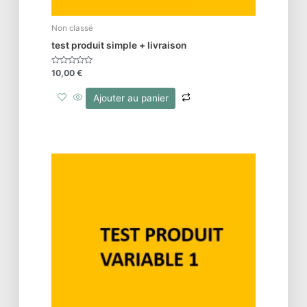
Non classé
test produit simple + livraison
Note
10,00
€
0
sur
5
Ajouter au panier