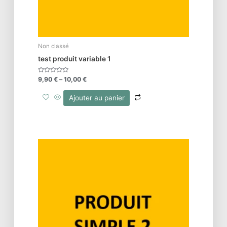
Non classé
test produit variable 1
Note
9,90
€
–
10,00
€
0
sur
5
Ajouter au panier