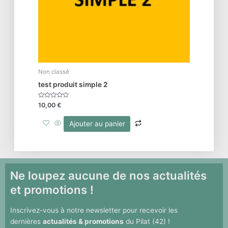
Non classé
test produit simple 2
Note
10,00
€
0
sur
5
Ajouter au panier
Ne loupez aucune de nos actualités
et promotions !
Inscrivez-vous à notre newsletter pour recevoir les
dernières
actualités & promotions
du Pilat (42) !