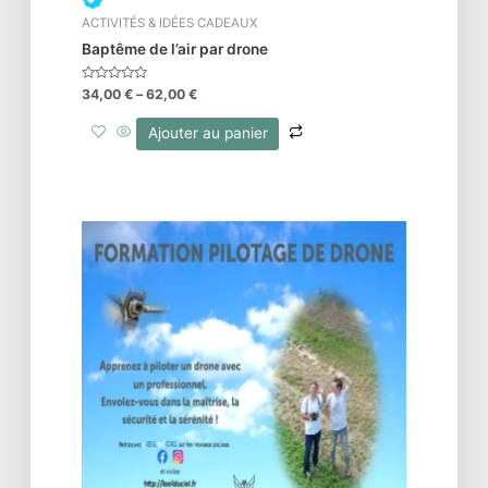
ACTIVITÉS & IDÉES CADEAUX
Baptême de l’air par drone
Note
34,00
€
–
62,00
€
0
sur
5
Ajouter au panier