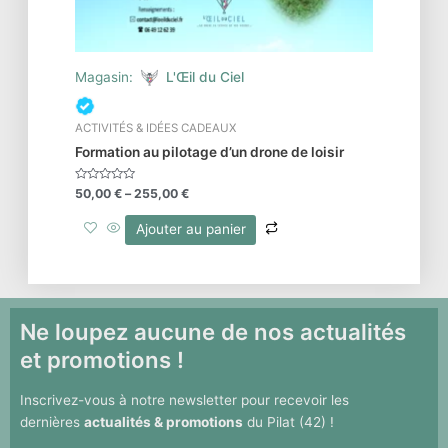
Magasin:
L'Œil du Ciel
ACTIVITÉS & IDÉES CADEAUX
Formation au pilotage d’un drone de loisir
Note
50,00
€
–
255,00
€
0
sur
5
Ajouter au panier
Ne loupez aucune de nos actualités
et promotions !
Inscrivez-vous à notre newsletter pour recevoir les
dernières
actualités & promotions
du Pilat (42) !