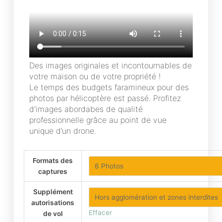
Des images originales et incontournables de
votre maison ou de votre propriété !
Le temps des budgets faramineux pour des
photos par hélicoptère est passé. Profitez
d’images abordabes de qualité
professionnelle grâce au point de vue
unique d’un drone.
quantité
Formats des
de
captures
Photographies
et
Supplément
vidéos
autorisations
aériennes
Effacer
de vol
/