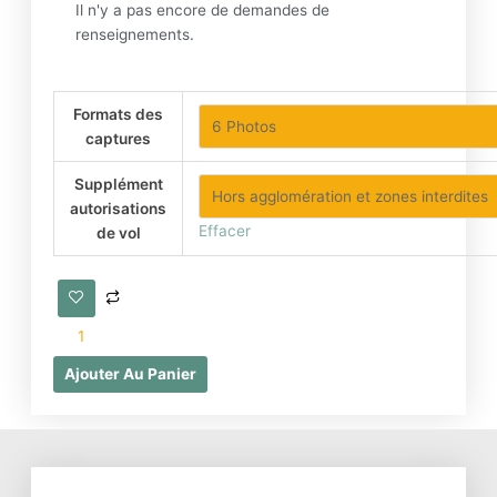
Il n'y a pas encore de demandes de
renseignements.
quantité
Formats des
de
captures
Photographies
et
Supplément
vidéos
autorisations
aériennes
Effacer
de vol
/
modélisations
3D
de
bâtiments
et
Ajouter Au Panier
jardins