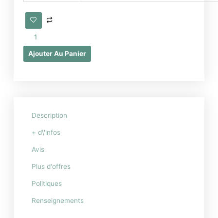
modélisations
3D
de
bâtiments
et
Ajouter Au Panier
jardins
Description
+ d\'infos
Avis
Plus d'offres
Politiques
Renseignements